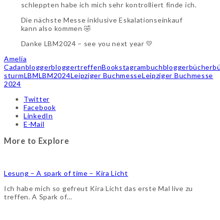
schleppten habe ich mich sehr kontrolliert finde ich.
Die nächste Messe inklusive Eskalationseinkauf
kann also kommen 🤣
Danke LBM2024 – see you next year 💛
Amelia
Cadan
blogger
bloggertreffen
Bookstagram
buchblogger
bücherb
sturm
LBM
LBM2024
Leipziger Buchmesse
Leipziger Buchmesse
2024
Twitter
Facebook
LinkedIn
E-Mail
More to Explore
Lesung – A spark of time – Kira Licht
Ich habe mich so gefreut Kira Licht das erste Mal live zu
treffen. A Spark of…