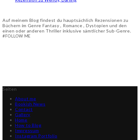
Auf meinem Blog findest du hauptsächlich Rezensionen zu
Büchern im Genre Fantasy , Romance , Dystopien und den
einen oder anderen Thriller inklusive sämtlicher Sub-Genre.
#FOLLOW ME
Seiten
About me
Bookish News
Contact
Gallery
Home
How to Blog
Impressum
Instagram Portfolio