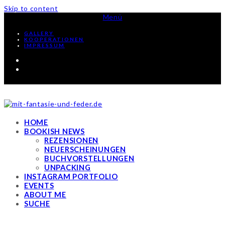
Skip to content
Menü
GALLERY
KOOPERATIONEN
IMPRESSUM
Facebook
Instagram
HOME
BOOKISH NEWS
REZENSIONEN
NEUERSCHEINUNGEN
BUCHVORSTELLUNGEN
UNPACKING
INSTAGRAM PORTFOLIO
EVENTS
ABOUT ME
SUCHE