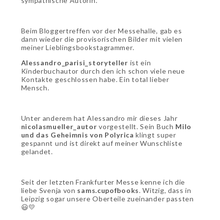
sympathische Autorin.
Beim Bloggertreffen vor der Messehalle, gab es
dann wieder die provisorischen Bilder mit vielen
meiner Lieblingsbookstagrammer.
Alessandro_parisi_storyteller
ist ein
Kinderbuchautor durch den ich schon viele neue
Kontakte geschlossen habe. Ein total lieber
Mensch.
Unter anderem hat Alessandro mir dieses Jahr
nicolasmueller_autor
vorgestellt. Sein Buch
Milo
und
das
Geheimnis
von
Polyrica
klingt super
gespannt und ist direkt auf meiner Wunschliste
gelandet.
Seit der letzten Frankfurter Messe kenne ich die
liebe Svenja von
sams.cupofbooks
. Witzig, dass in
Leipzig sogar unsere Oberteile zueinander passten
😃💛