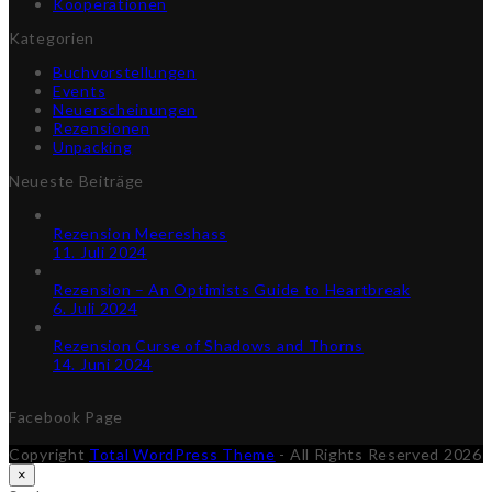
Kooperationen
Kategorien
Buchvorstellungen
Events
Neuerscheinungen
Rezensionen
Unpacking
Neueste Beiträge
Rezension Meereshass
11. Juli 2024
Rezension – An Optimists Guide to Heartbreak
6. Juli 2024
Rezension Curse of Shadows and Thorns
14. Juni 2024
Facebook Page
Copyright
Total WordPress Theme
- All Rights Reserved 2026
An
×
den
Suche