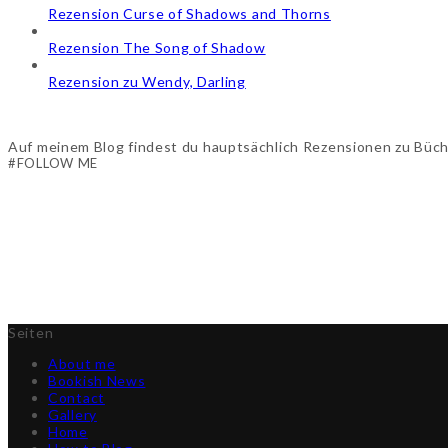
Rezension Curse of Shadows and Thorns
Rezension The Song of Shadow
Rezension zu Wendy, Darling
Auf meinem Blog findest du hauptsächlich Rezensionen zu Büche
#FOLLOW ME
Seiten
About me
Bookish News
Contact
Gallery
Home