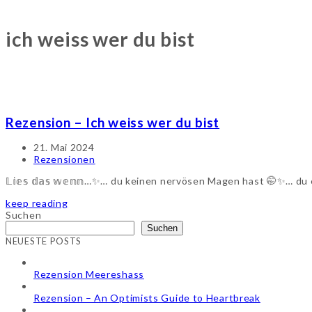
ich weiss wer du bist
Rezension – Ich weiss wer du bist
21. Mai 2024
Rezensionen
𝕃𝕚𝕖𝕤 𝕕𝕒𝕤 𝕨𝕖𝕟𝕟…✨… du keinen nervösen Magen hast 🤭✨… d
keep reading
Suchen
Suchen
NEUESTE POSTS
Rezension Meereshass
Rezension – An Optimists Guide to Heartbreak